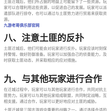
土匪迁城后，他们所占据的地盘上可能留下了一些资源。玩
家可以合理利用这些资源，以促进自己的发展。玩家可以派
遣部队进行掠夺，也可以通过与土匪势力进行贸易来获取资
源。
九游老哥俱乐部官网
八、注意土匪的反扑
土匪迁城后，他们可能会对玩家进行反扑。玩家应该时刻保
持警惕，做好防御准备。玩家可以加强自己的侦查能力，及
时获取土匪动态，并采取相应的应对措施。
九、与其他玩家进行合作
在迁城过程中，玩家可以与其他玩家进行合作，共同对抗土
匪势力。玩家可以与其他玩家组成联盟，共同制定战略，互
相支援。通过合作，玩家可以更好地应对土匪的威胁。
土匪迁城是三国志游戏中重要的战略之一。通过选择合适的