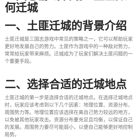
何迁城
一、土匪迁城的背景介绍
土匪迁城是三国志游戏中常见的策略之一，它可以帮助玩家
更好地发展自己的势力。土匪作为游戏中的一种敌对势力，
常常给玩家带来麻烦。迁城成为了玩家们解决土匪问题的一
个重要手段。
二、选择合适的迁城地点
土匪迁城的第一步是选择合适的迁城地点。在选择迁城地点
时，玩家应该考虑到以下几个因素：地理位置、资源分布、
周围势力等。地理位置应该选择在离自己势力较远的地方，
以免被其他玩家攻击。资源分布要充足且均衡，以保证自己
的发展。周围势力要尽可能弱小，以便自己能够更好地控制
局势。