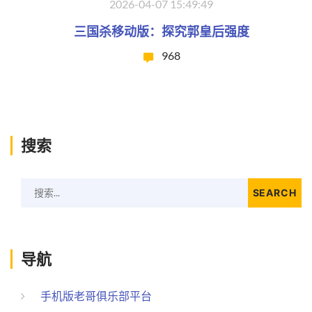
2026-04-07 15:49:49
三国杀移动版：探究郭皇后强度
968
搜索
搜索...
SEARCH
导航
手机版老哥俱乐部平台