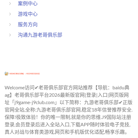
案例中心
游戏中心
服务方向
沟通九游老哥俱乐部
Welcome访问✔老哥俱乐部官方网站推荐【导航：baidu典
ag】老哥俱乐部平台2026最新版官网|登录|入口|网页版网
址「j9game-j9club.com」以下简称：九游老哥俱乐部✔正版
官网全站,全称:九游老哥俱乐部官网,稳定18年信誉推荐安全.
保障!极致体验！你的唯一限制,就是你的思维.J9国际站注册
登录,会员登录后进入全站入口,下载APP随时体验电子竞技,
真人对战与体育类游戏,网页和手机版优化适配,畅享乐趣。