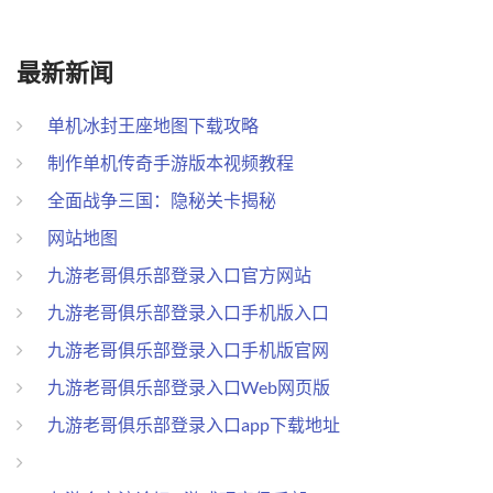
最新新闻
单机冰封王座地图下载攻略
制作单机传奇手游版本视频教程
全面战争三国：隐秘关卡揭秘
网站地图
九游老哥俱乐部登录入口官方网站
九游老哥俱乐部登录入口手机版入口
九游老哥俱乐部登录入口手机版官网
九游老哥俱乐部登录入口Web网页版
九游老哥俱乐部登录入口app下载地址