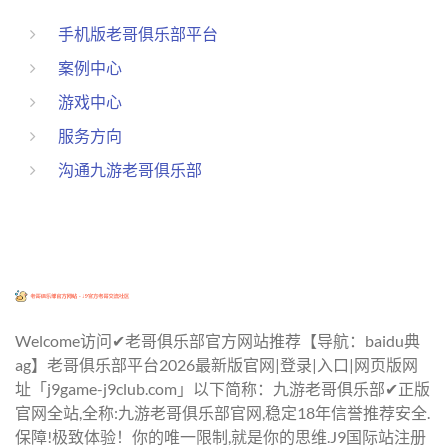
手机版老哥俱乐部平台
案例中心
游戏中心
服务方向
沟通九游老哥俱乐部
Welcome访问✔老哥俱乐部官方网站推荐【导航：baidu典
ag】老哥俱乐部平台2026最新版官网|登录|入口|网页版网
址「j9game-j9club.com」以下简称：九游老哥俱乐部✔正版
官网全站,全称:九游老哥俱乐部官网,稳定18年信誉推荐安全.
保障!极致体验！你的唯一限制,就是你的思维.J9国际站注册