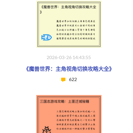
2026-03-26 14:43:55
《魔兽世界：主角视角切换攻略大全》
622