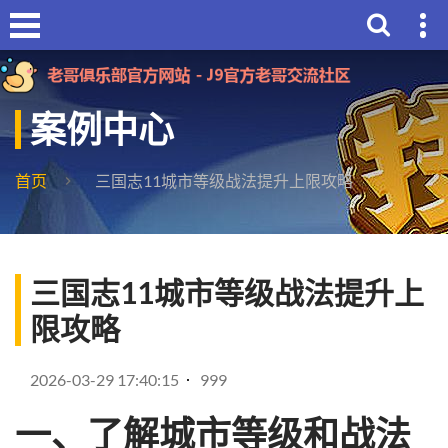
案例中心
首页
三国志11城市等级战法提升上限攻略
三国志11城市等级战法提升上
限攻略
2026-03-29 17:40:15
999
一、了解城市等级和战法