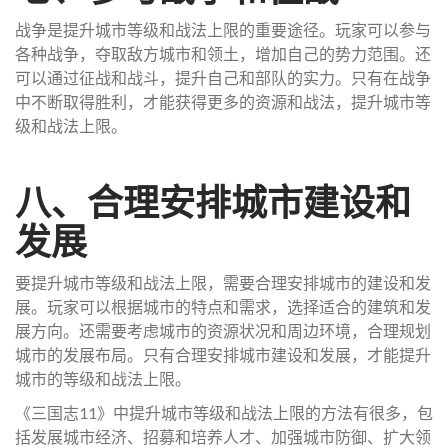
战争是提升城市等级和战法上限的重要途径。玩家可以参与
各种战争，夺取敌方城市和领土，增加自己的势力范围。还
可以通过征战和战斗，提升自己和部队的实力。只有在战争
中不断取得胜利，才能获得更多的资源和战法，提升城市等
级和战法上限。
八、合理安排城市建设和
发展
要提升城市等级和战法上限，需要合理安排城市的建设和发
展。玩家可以根据城市的特点和需求，选择适合的建筑和发
展方向。还需要考虑城市的资源状况和周边环境，合理规划
城市的发展布局。只有合理安排城市建设和发展，才能提升
城市的等级和战法上限。
《三国志11》中提升城市等级和战法上限的方法有很多，包
括发展城市经济、招募和培养人才、加强城市防御、扩大领