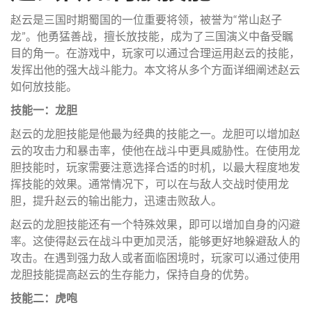
赵云是三国时期蜀国的一位重要将领，被誉为“常山赵子
龙”。他勇猛善战，擅长放技能，成为了三国演义中备受瞩
目的角一。在游戏中，玩家可以通过合理运用赵云的技能，
发挥出他的强大战斗能力。本文将从多个方面详细阐述赵云
如何放技能。
技能一：龙胆
赵云的龙胆技能是他最为经典的技能之一。龙胆可以增加赵
云的攻击力和暴击率，使他在战斗中更具威胁性。在使用龙
胆技能时，玩家需要注意选择合适的时机，以最大程度地发
挥技能的效果。通常情况下，可以在与敌人交战时使用龙
胆，提升赵云的输出能力，迅速击败敌人。
赵云的龙胆技能还有一个特殊效果，即可以增加自身的闪避
率。这使得赵云在战斗中更加灵活，能够更好地躲避敌人的
攻击。在遇到强力敌人或者面临困境时，玩家可以通过使用
龙胆技能提高赵云的生存能力，保持自身的优势。
技能二：虎咆