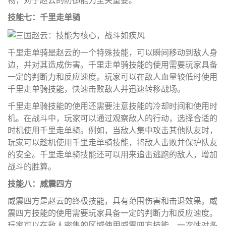
技能七：千里走单骑
千里走单骑是赵云的一个特殊技能，可以瞬间移动到敌人身
边，并对其造成伤害。千里走单骑技能的使用需要玩家具备
一定的判断力和反应速度。玩家可以在敌人血量较低时使用
千里走单骑技能，快速击败敌人并迅速转移战场。
千里走单骑技能的使用还需要注意技能的冷却时间和使用时
机。在战斗中，玩家可以通过观察敌人的行动，选择合适的
时机使用千里走单骑。例如，当敌人集中攻击其他队友时，
玩家可以趁机使用千里走单骑技能，将敌人击败并保护队友
的安全。千里走单骑技能还可以用来追击逃跑的敌人，增加
战斗的胜算。
技能八：威震四方
威震四方是赵云的终极技能，具有范围伤害和击退效果。威
震四方技能的使用需要玩家具备一定的判断力和反应速度。
玩家可以在敌人密集的区域使用威震四方技能，一次性对多