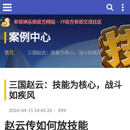
案例中心
首页
三国赵云：技能为核心，战斗如疾风
三国赵云：技能为核心，战斗
如疾风
2026-04-11 14:45:33
894
赵云传如何放技能