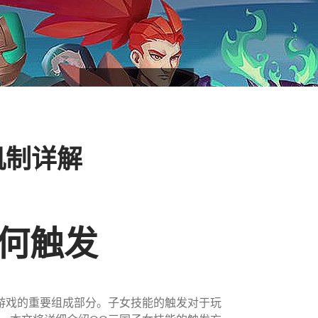
机制详解
何触发
游戏的重要组成部分。子女技能的触发对于玩