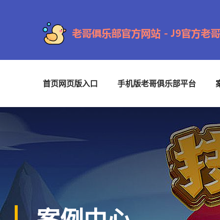
首页网页版入口
手机版老哥俱乐部平台
案例中心