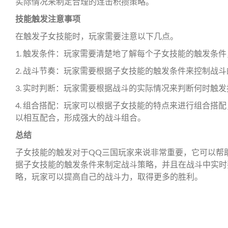
实际情况来制定合理的连击积攒策略。
技能触发注意事项
在触发子女技能时，玩家需要注意以下几点。
1. 触发条件：玩家需要清楚地了解每个子女技能的触发条
2. 战斗节奏：玩家需要根据子女技能的触发条件来控制战
3. 实时判断：玩家需要根据战斗的实际情况来判断何时触
4. 组合搭配：玩家可以根据子女技能的特点来进行组合搭
以相互配合，形成强大的战斗组合。
总结
子女技能的触发对于QQ三国玩家来说非常重要，它可以帮
据子女技能的触发条件来制定战斗策略，并且在战斗中实时
略，玩家可以提高自己的战斗力，取得更多的胜利。