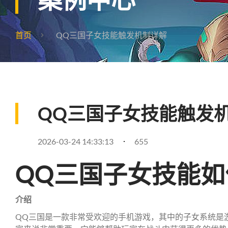
首页
QQ三国子女技能触发机制详解
QQ三国子女技能触发
2026-03-24 14:33:13
655
QQ三国子女技能如
介绍
QQ三国是一款非常受欢迎的手机游戏，其中的子女系统是