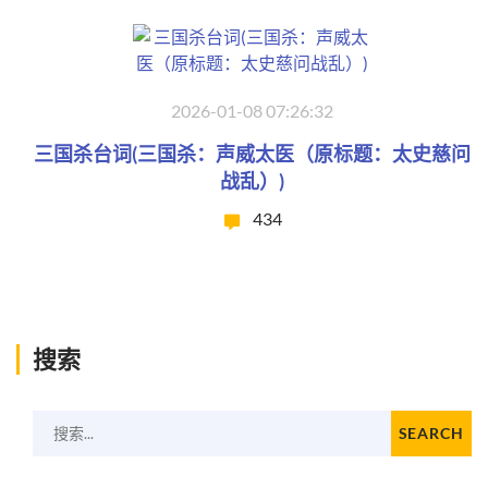
2026-01-08 07:26:32
三国杀台词(三国杀：声威太医（原标题：太史慈问
战乱）)
434
搜索
搜索...
SEARCH