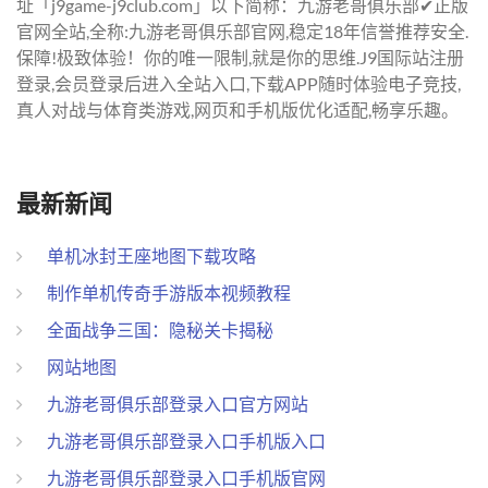
址「j9game-j9club.com」以下简称：九游老哥俱乐部✔正版
官网全站,全称:九游老哥俱乐部官网,稳定18年信誉推荐安全.
保障!极致体验！你的唯一限制,就是你的思维.J9国际站注册
登录,会员登录后进入全站入口,下载APP随时体验电子竞技,
真人对战与体育类游戏,网页和手机版优化适配,畅享乐趣。
最新新闻
单机冰封王座地图下载攻略
制作单机传奇手游版本视频教程
全面战争三国：隐秘关卡揭秘
网站地图
九游老哥俱乐部登录入口官方网站
九游老哥俱乐部登录入口手机版入口
九游老哥俱乐部登录入口手机版官网