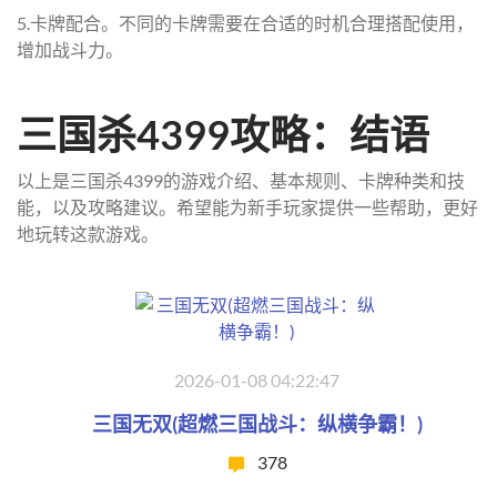
5.卡牌配合。不同的卡牌需要在合适的时机合理搭配使用，
增加战斗力。
三国杀4399攻略：结语
以上是三国杀4399的游戏介绍、基本规则、卡牌种类和技
能，以及攻略建议。希望能为新手玩家提供一些帮助，更好
地玩转这款游戏。
2026-01-08 04:22:47
三国无双(超燃三国战斗：纵横争霸！)
378