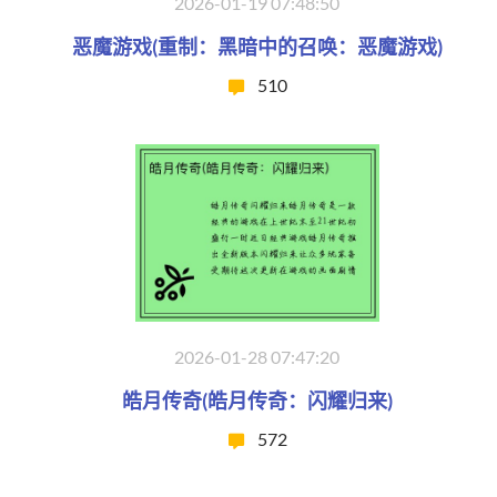
2026-01-19 07:48:50
恶魔游戏(重制：黑暗中的召唤：恶魔游戏)
510
2026-01-28 07:47:20
皓月传奇(皓月传奇：闪耀归来)
572