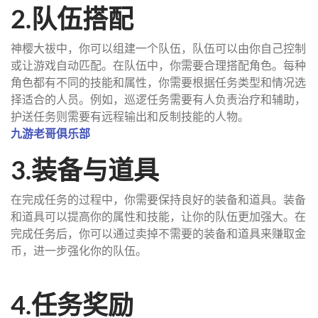
2.队伍搭配
神樱大祓中，你可以组建一个队伍，队伍可以由你自己控制
或让游戏自动匹配。在队伍中，你需要合理搭配角色。每种
角色都有不同的技能和属性，你需要根据任务类型和情况选
择适合的人员。例如，巡逻任务需要有人负责治疗和辅助，
护送任务则需要有远程输出和反制技能的人物。
九游老哥俱乐部
3.装备与道具
在完成任务的过程中，你需要保持良好的装备和道具。装备
和道具可以提高你的属性和技能，让你的队伍更加强大。在
完成任务后，你可以通过卖掉不需要的装备和道具来赚取金
币，进一步强化你的队伍。
4.任务奖励