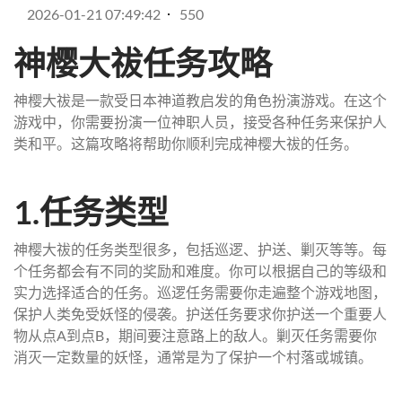
2026-01-21 07:49:42
550
神樱大祓任务攻略
神樱大祓是一款受日本神道教启发的角色扮演游戏。在这个
游戏中，你需要扮演一位神职人员，接受各种任务来保护人
类和平。这篇攻略将帮助你顺利完成神樱大祓的任务。
1.任务类型
神樱大祓的任务类型很多，包括巡逻、护送、剿灭等等。每
个任务都会有不同的奖励和难度。你可以根据自己的等级和
实力选择适合的任务。巡逻任务需要你走遍整个游戏地图，
保护人类免受妖怪的侵袭。护送任务要求你护送一个重要人
物从点A到点B，期间要注意路上的敌人。剿灭任务需要你
消灭一定数量的妖怪，通常是为了保护一个村落或城镇。