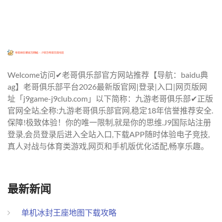
Welcome访问✔老哥俱乐部官方网站推荐【导航：baidu典
ag】老哥俱乐部平台2026最新版官网|登录|入口|网页版网
址「j9game-j9club.com」以下简称：九游老哥俱乐部✔正版
官网全站,全称:九游老哥俱乐部官网,稳定18年信誉推荐安全.
保障!极致体验！你的唯一限制,就是你的思维.J9国际站注册
登录,会员登录后进入全站入口,下载APP随时体验电子竞技,
真人对战与体育类游戏,网页和手机版优化适配,畅享乐趣。
最新新闻
单机冰封王座地图下载攻略