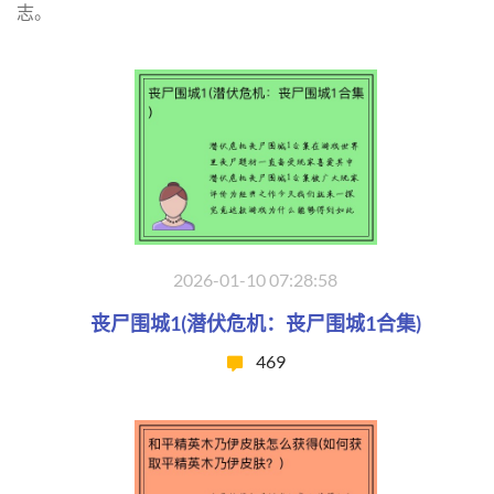
志。
2026-01-10 07:28:58
丧尸围城1(潜伏危机：丧尸围城1合集)
469