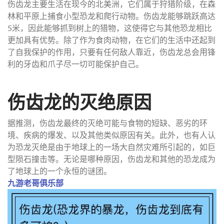
伤齿龙主要生活在现今的北美洲，它们属于狩猎阶级，在森
林和平原上捕食小型恐龙和爬行动物。伤齿龙能够跳跃高达
5米，因此能够抓到树上的猎物，这使得它与其他恐龙相比
更加具有优势。除了作为食肉动物，在它们的生活中还起到
了自我保护的作用，只要有任何敌人靠近，伤齿龙总会用锋
利的牙齿和爪子尽一切可能保护自己。
伤齿龙的灭绝原因
据推测，伤齿龙最终的灭绝可能与食物的短缺、恶劣的环
境、疾病的爆发、以及其他类似原因有关。此外，也有人认
为恐龙灭绝是由于地球上的一场大自然灾难所引起的，如巨
型陨石撞击等。无论是哪种原因，伤齿龙和其他的恐龙成为
了地球上的一个永恒的谜团。
九游老哥俱乐部