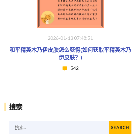
2026-01-13 07:48:51
和平精英木乃伊皮肤怎么获得(如何获取平精英木乃
伊皮肤？)
542
搜索
搜索...
SEARCH