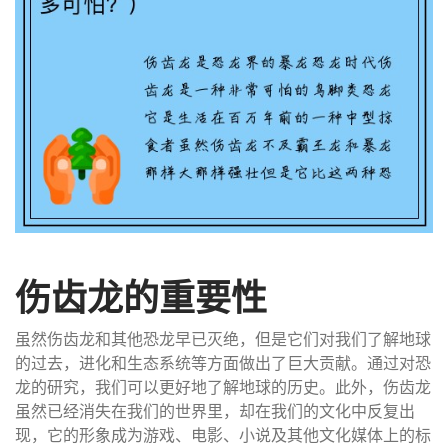
伤齿龙的重要性
虽然伤齿龙和其他恐龙早已灭绝，但是它们对我们了解地球
的过去，进化和生态系统等方面做出了巨大贡献。通过对恐
龙的研究，我们可以更好地了解地球的历史。此外，伤齿龙
虽然已经消失在我们的世界里，却在我们的文化中反复出
现，它的形象成为游戏、电影、小说及其他文化媒体上的标