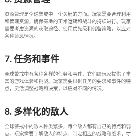
资源管理是全球警戒中一个关键的方面。玩家需要合理利用
和管理资源，确保基地的正常运转和战斗的持续进行。玩家
需要考虑资源的获取途径、使用优先级和储备策略，以应对
各种紧急情况。
7. 任务和事件
全球警戒中有各种各样的任务和事件，它们给玩家提供了丰
富的游戏体验和挑战。玩家需要根据任务的要求和事件的特
点，灵活调整战略和决策，以应对不同的情况。
8. 多样化的敌人
全球警戒中的敌人种类繁多，每个敌人都有自己的特点和弱
点。玩家需要了解敌人的特点，制定相应的战略和战术，才