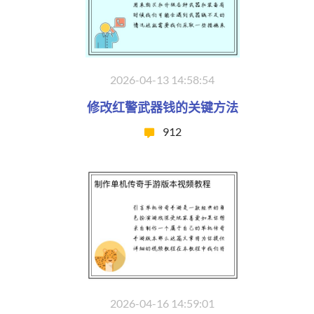
2026-04-13 14:58:54
修改红警武器钱的关键方法
912
2026-04-16 14:59:01