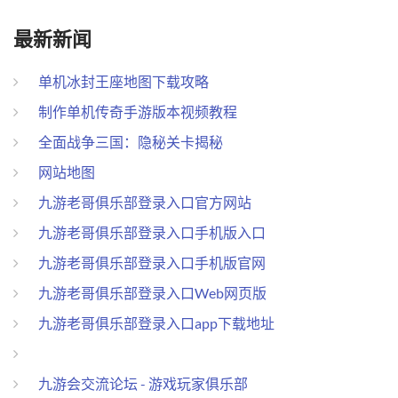
最新新闻
单机冰封王座地图下载攻略
制作单机传奇手游版本视频教程
全面战争三国：隐秘关卡揭秘
网站地图
九游老哥俱乐部登录入口官方网站
九游老哥俱乐部登录入口手机版入口
九游老哥俱乐部登录入口手机版官网
九游老哥俱乐部登录入口Web网页版
九游老哥俱乐部登录入口app下载地址
九游会交流论坛 - 游戏玩家俱乐部