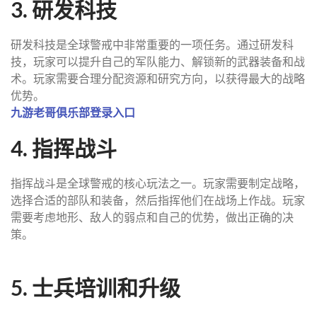
3. 研发科技
研发科技是全球警戒中非常重要的一项任务。通过研发科
技，玩家可以提升自己的军队能力、解锁新的武器装备和战
术。玩家需要合理分配资源和研究方向，以获得最大的战略
优势。
九游老哥俱乐部登录入口
4. 指挥战斗
指挥战斗是全球警戒的核心玩法之一。玩家需要制定战略，
选择合适的部队和装备，然后指挥他们在战场上作战。玩家
需要考虑地形、敌人的弱点和自己的优势，做出正确的决
策。
5. 士兵培训和升级