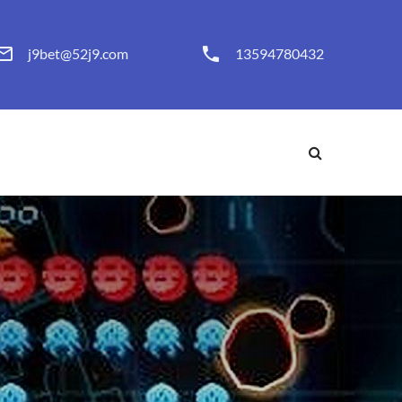
j9bet@52j9.com
13594780432