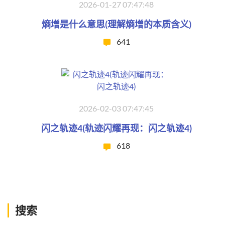
2026-01-27 07:47:48
熵增是什么意思(理解熵增的本质含义)
641
2026-02-03 07:47:45
闪之轨迹4(轨迹闪耀再现：闪之轨迹4)
618
搜索