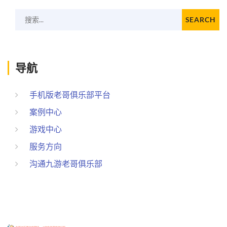
搜索...
SEARCH
导航
手机版老哥俱乐部平台
案例中心
游戏中心
服务方向
沟通九游老哥俱乐部