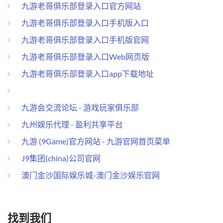
九游老哥俱乐部登录入口官方网站
九游老哥俱乐部登录入口手机版入口
九游老哥俱乐部登录入口手机版官网
九游老哥俱乐部登录入口Web网页版
九游老哥俱乐部登录入口app下载地址
九游会交流论坛 - 游戏玩家俱乐部
九州娱乐代理 - 盈利共享平台
九游 (9Game)官方网站 - 九游官网首页菜单
J9集团(china)公司官网
澳门金沙国际娱乐城-澳门金沙娱乐官网
找到我们